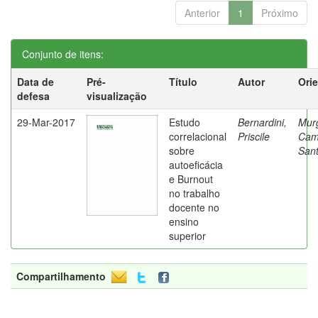
Anterior
1
Próximo
Conjunto de itens:
Data de
Pré-
Título
Autor
Ori
defesa
visualização
29-Mar-2017
Estudo
Bernardini,
Mur
correlacional
Priscile
Cam
sobre
Sant
autoeficácia
e Burnout
no trabalho
docente no
ensino
superior
Compartilhamento