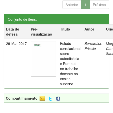
Anterior
1
Próximo
Conjunto de itens:
Data de
Pré-
Título
Autor
Ori
defesa
visualização
29-Mar-2017
Estudo
Bernardini,
Mur
correlacional
Priscile
Cam
sobre
Sant
autoeficácia
e Burnout
no trabalho
docente no
ensino
superior
Compartilhamento