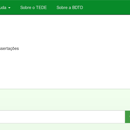
juda
Sobre o TEDE
Sobre a BDTD
issertações