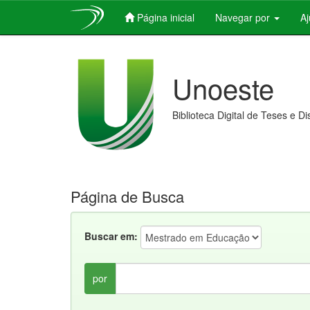
Página inicial
Navegar por
A
Skip
navigation
Unoeste
Biblioteca Digital de Teses e D
Página de Busca
Buscar em:
por