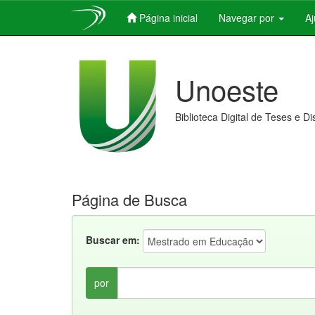
Página inicial
Navegar por
A
Skip
navigation
Unoeste
Biblioteca Digital de Teses e D
Página de Busca
Buscar em:
por