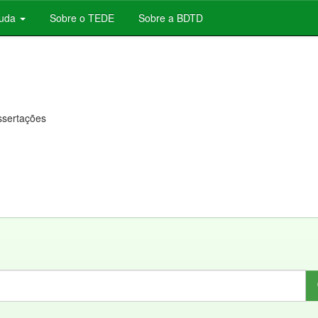
juda
Sobre o TEDE
Sobre a BDTD
issertações