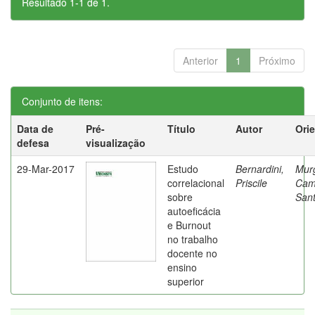
Resultado 1-1 de 1.
Anterior
1
Próximo
Conjunto de itens:
Data de
Pré-
Título
Autor
Ori
defesa
visualização
29-Mar-2017
Estudo
Bernardini,
Mur
correlacional
Priscile
Cam
sobre
Sant
autoeficácia
e Burnout
no trabalho
docente no
ensino
superior