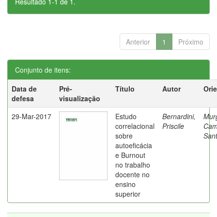
Resultado 1-1 de 1.
Anterior
1
Próximo
Conjunto de itens:
Data de
Pré-
Título
Autor
Ori
defesa
visualização
29-Mar-2017
Estudo
Bernardini,
Mur
correlacional
Priscile
Cam
sobre
Sant
autoeficácia
e Burnout
no trabalho
docente no
ensino
superior