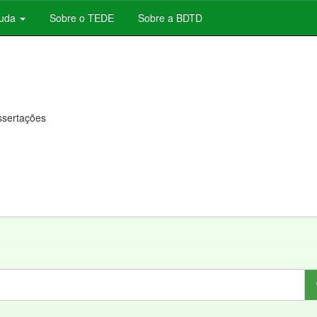
juda
Sobre o TEDE
Sobre a BDTD
issertações