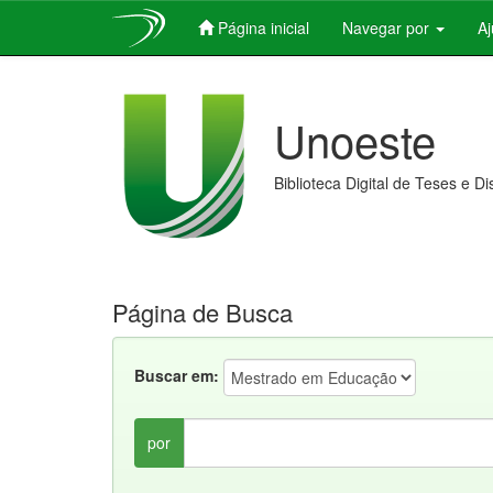
Página inicial
Navegar por
A
Skip
navigation
Unoeste
Biblioteca Digital de Teses e D
Página de Busca
Buscar em:
por