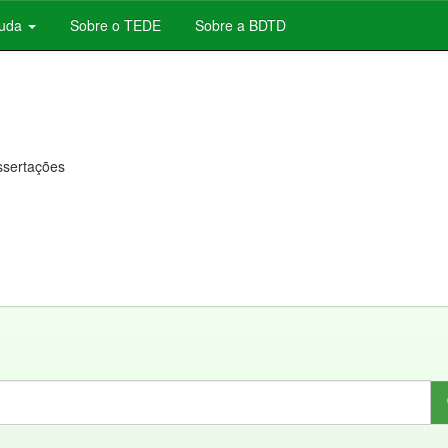
juda
Sobre o TEDE
Sobre a BDTD
issertações