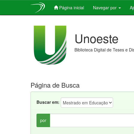
Página inicial
Navegar por
A
Skip
navigation
Unoeste
Biblioteca Digital de Teses e D
Página de Busca
Buscar em:
por