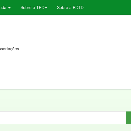
juda
Sobre o TEDE
Sobre a BDTD
issertações