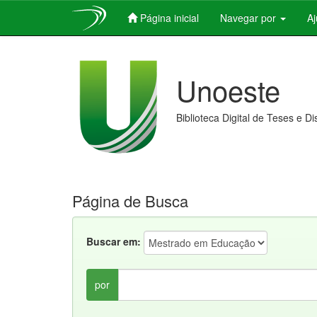
Página inicial
Navegar por
A
Skip
navigation
Unoeste
Biblioteca Digital de Teses e D
Página de Busca
Buscar em:
por