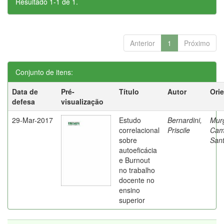
Resultado 1-1 de 1.
Anterior
1
Próximo
Conjunto de itens:
Data de
Pré-
Título
Autor
Ori
defesa
visualização
29-Mar-2017
Estudo
Bernardini,
Mur
correlacional
Priscile
Cam
sobre
Sant
autoeficácia
e Burnout
no trabalho
docente no
ensino
superior