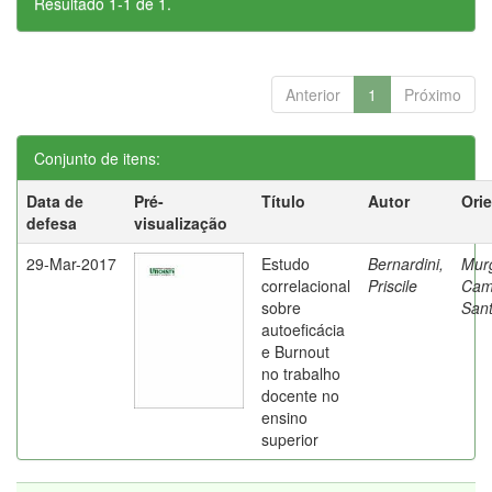
Resultado 1-1 de 1.
Anterior
1
Próximo
Conjunto de itens:
Data de
Pré-
Título
Autor
Ori
defesa
visualização
29-Mar-2017
Estudo
Bernardini,
Mur
correlacional
Priscile
Cam
sobre
Sant
autoeficácia
e Burnout
no trabalho
docente no
ensino
superior