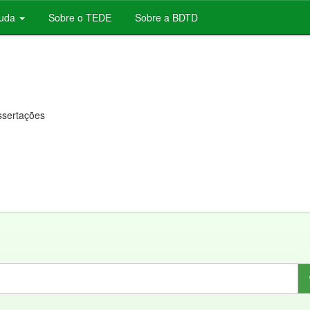
juda
Sobre o TEDE
Sobre a BDTD
issertações