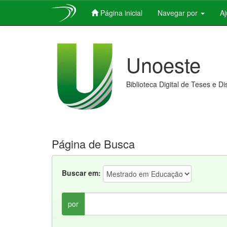
Página inicial
Navegar por
A
Skip
navigation
Unoeste
Biblioteca Digital de Teses e D
Página de Busca
Buscar em:
por