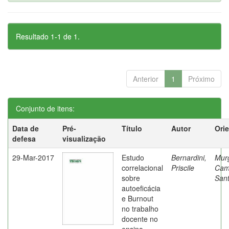
Resultado 1-1 de 1.
Anterior
1
Próximo
Conjunto de itens:
Data de
Pré-
Título
Autor
Ori
defesa
visualização
29-Mar-2017
Estudo
Bernardini,
Mur
correlacional
Priscile
Cam
sobre
Sant
autoeficácia
e Burnout
no trabalho
docente no