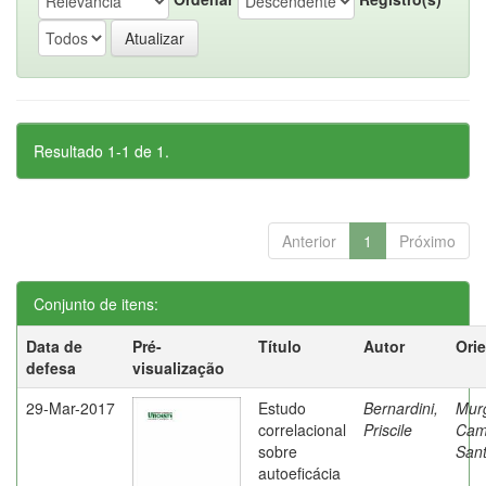
Resultado 1-1 de 1.
Anterior
1
Próximo
Conjunto de itens:
Data de
Pré-
Título
Autor
Ori
defesa
visualização
29-Mar-2017
Estudo
Bernardini,
Mur
correlacional
Priscile
Cam
sobre
Sant
autoeficácia