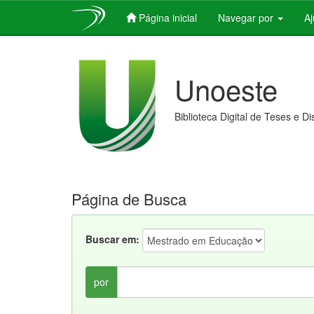
Página inicial
Navegar por
A
Skip
navigation
Unoeste
Biblioteca Digital de Teses e D
Página de Busca
Buscar em:
por