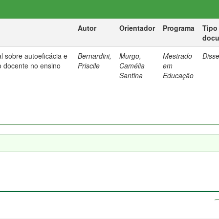
Autor
Orientador
Programa
Tipo
doc
l sobre autoeficácia e
Bernardini,
Murgo,
Mestrado
Diss
o docente no ensino
Priscile
Camélia
em
Santina
Educação