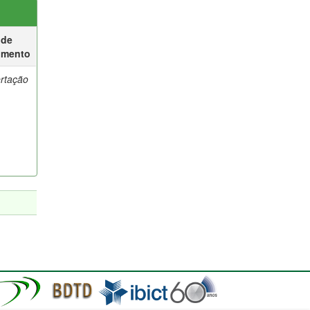
 de
umento
ertação