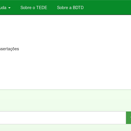
juda
Sobre o TEDE
Sobre a BDTD
issertações