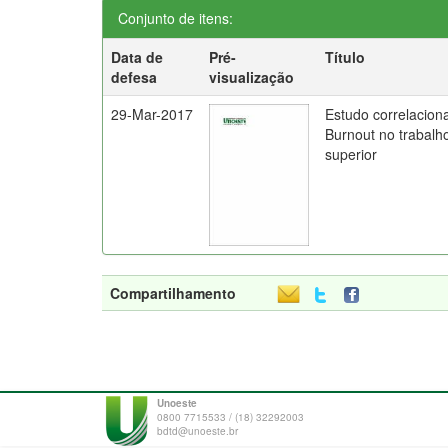
Conjunto de itens:
Data de
Pré-
Título
defesa
visualização
29-Mar-2017
Estudo correlaciona
Burnout no trabalh
superior
Compartilhamento
Unoeste
0800 7715533 / (18) 32292003
bdtd@unoeste.br