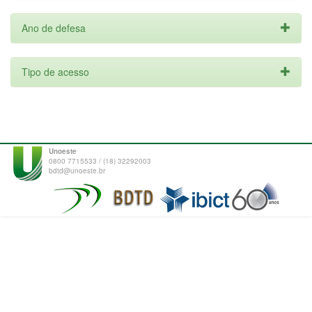
Ano de defesa
Tipo de acesso
Unoeste
0800 7715533 / (18) 32292003
bdtd@unoeste.br