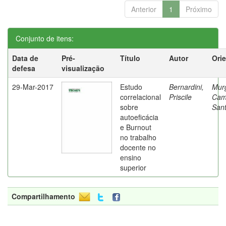
Anterior
1
Próximo
Conjunto de itens:
Data de
Pré-
Título
Autor
Ori
defesa
visualização
29-Mar-2017
Estudo
Bernardini,
Mur
correlacional
Priscile
Cam
sobre
Sant
autoeficácia
e Burnout
no trabalho
docente no
ensino
superior
Compartilhamento