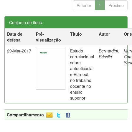
Anterior
1
Próximo
Conjunto de itens:
Data de
Pré-
Título
Autor
Ori
defesa
visualização
29-Mar-2017
Estudo
Bernardini,
Mur
correlacional
Priscile
Cam
sobre
Sant
autoeficácia
e Burnout
no trabalho
docente no
ensino
superior
Compartilhamento