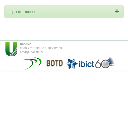
Tipo de acesso
Unoeste
0800 7715533 / (18) 32292003
bdtd@unoeste.br