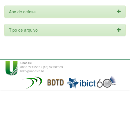
Ano de defesa
Tipo de arquivo
Unoeste
0800 7715533 / (18) 32292003
bdtd@unoeste.br