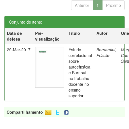
Anterior
1
Próximo
Conjunto de itens:
Data de
Pré-
Título
Autor
Ori
defesa
visualização
29-Mar-2017
Estudo
Bernardini,
Mur
correlacional
Priscile
Cam
sobre
Sant
autoeficácia
e Burnout
no trabalho
docente no
ensino
superior
Compartilhamento