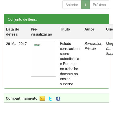
Anterior
1
Próximo
Conjunto de itens:
Data de
Pré-
Título
Autor
Ori
defesa
visualização
29-Mar-2017
Estudo
Bernardini,
Mur
correlacional
Priscile
Cam
sobre
Sant
autoeficácia
e Burnout
no trabalho
docente no
ensino
superior
Compartilhamento