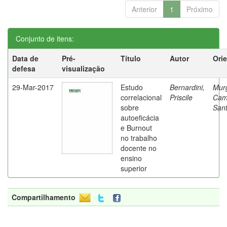
Anterior
1
Próximo
Conjunto de itens:
Data de
Pré-
Título
Autor
Ori
defesa
visualização
29-Mar-2017
Estudo
Bernardini,
Mur
correlacional
Priscile
Cam
sobre
Sant
autoeficácia
e Burnout
no trabalho
docente no
ensino
superior
Compartilhamento