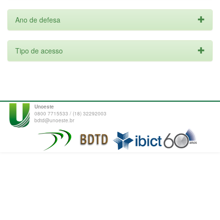
Ano de defesa
Tipo de acesso
Unoeste
0800 7715533 / (18) 32292003
bdtd@unoeste.br