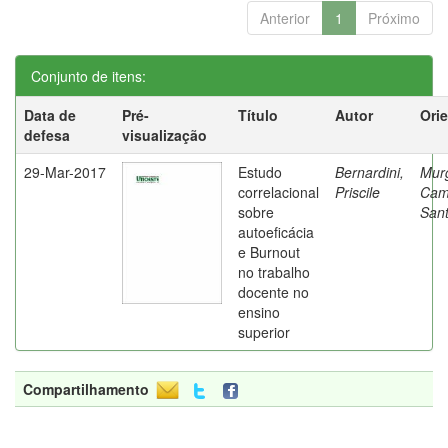
Anterior
1
Próximo
Conjunto de itens:
Data de
Pré-
Título
Autor
Ori
defesa
visualização
29-Mar-2017
Estudo
Bernardini,
Mur
correlacional
Priscile
Cam
sobre
Sant
autoeficácia
e Burnout
no trabalho
docente no
ensino
superior
Compartilhamento