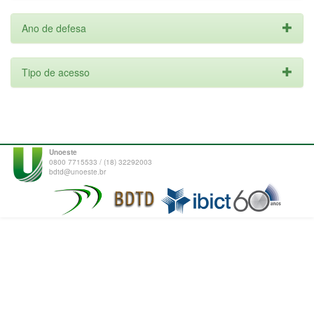
Ano de defesa
Tipo de acesso
Unoeste
0800 7715533 / (18) 32292003
bdtd@unoeste.br