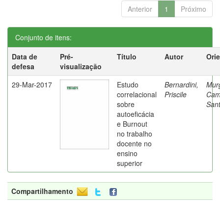
Anterior
1
Próximo
Conjunto de itens:
Data de
Pré-
Título
Autor
Ori
defesa
visualização
29-Mar-2017
Estudo
Bernardini,
Mur
correlacional
Priscile
Cam
sobre
Sant
autoeficácia
e Burnout
no trabalho
docente no
ensino
superior
Compartilhamento