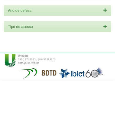
Ano de defesa
Tipo de acesso
Unoeste
0800 7715533 / (18) 32292003
bdtd@unoeste.br