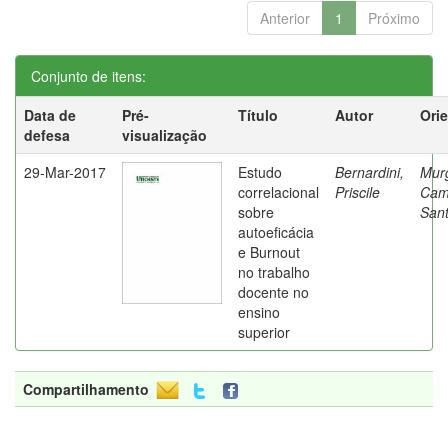
Anterior
1
Próximo
Conjunto de itens:
Data de
Pré-
Título
Autor
Ori
defesa
visualização
29-Mar-2017
Estudo
Bernardini,
Mur
correlacional
Priscile
Cam
sobre
Sant
autoeficácia
e Burnout
no trabalho
docente no
ensino
superior
Compartilhamento