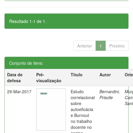
Resultado 1-1 de 1.
Anterior
1
Próximo
Conjunto de itens:
Data de
Pré-
Título
Autor
Ori
defesa
visualização
29-Mar-2017
Estudo
Bernardini,
Mur
correlacional
Priscile
Cam
sobre
Sant
autoeficácia
e Burnout
no trabalho
docente no