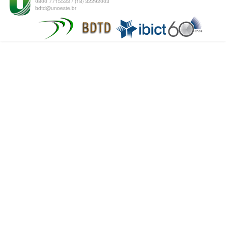
0800 7715533 / (18) 32292003
bdtd@unoeste.br