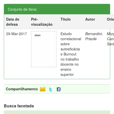
Conjunto de itens:
Data de
Pré-
Título
Autor
Ori
defesa
visualização
29-Mar-2017
Estudo
Bernardini,
Mur
correlacional
Priscile
Cam
sobre
Sant
autoeficácia
e Burnout
no trabalho
docente no
ensino
superior
Compartilhamento
Busca facetada