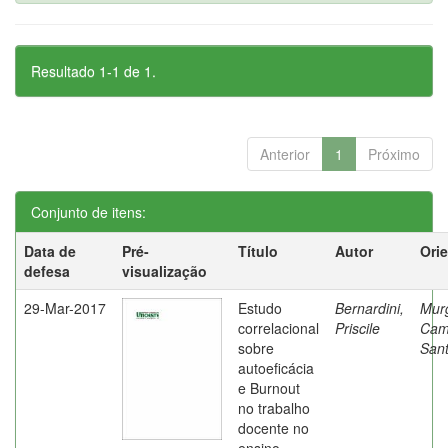
Resultado 1-1 de 1.
Anterior
1
Próximo
Conjunto de itens:
Data de
Pré-
Título
Autor
Ori
defesa
visualização
29-Mar-2017
Estudo
Bernardini,
Mur
correlacional
Priscile
Cam
sobre
Sant
autoeficácia
e Burnout
no trabalho
docente no