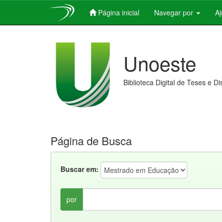
Página inicial
Navegar por
A
Skip
navigation
Unoeste
Biblioteca Digital de Teses e D
Página de Busca
Buscar em:
por