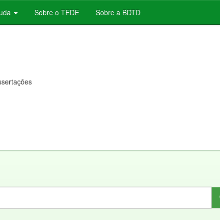
juda
Sobre o TEDE
Sobre a BDTD
issertações