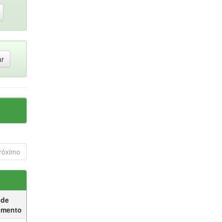
róximo
 de
umento