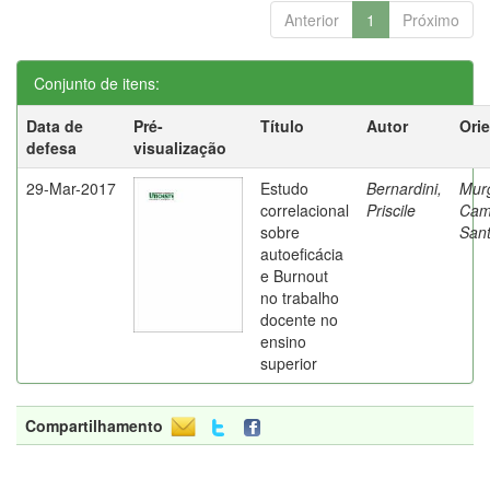
Anterior
1
Próximo
Conjunto de itens:
Data de
Pré-
Título
Autor
Ori
defesa
visualização
29-Mar-2017
Estudo
Bernardini,
Mur
correlacional
Priscile
Cam
sobre
Sant
autoeficácia
e Burnout
no trabalho
docente no
ensino
superior
Compartilhamento