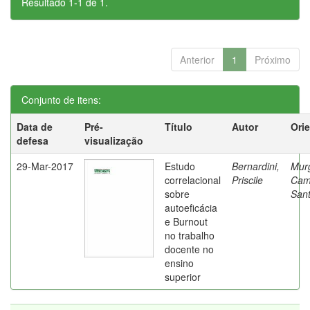
Resultado 1-1 de 1.
Anterior
1
Próximo
Conjunto de itens:
Data de
Pré-
Título
Autor
Ori
defesa
visualização
29-Mar-2017
Estudo
Bernardini,
Mur
correlacional
Priscile
Cam
sobre
Sant
autoeficácia
e Burnout
no trabalho
docente no
ensino
superior