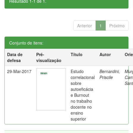
Resultado 1-1 de 1.
Anterior
1
Próximo
Conjunto de itens:
Data de
Pré-
Título
Autor
Ori
defesa
visualização
29-Mar-2017
Estudo
Bernardini,
Mur
correlacional
Priscile
Cam
sobre
Sant
autoeficácia
e Burnout
no trabalho
docente no
ensino
superior