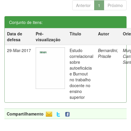
Anterior
1
Próximo
Conjunto de itens:
Data de
Pré-
Título
Autor
Ori
defesa
visualização
29-Mar-2017
Estudo
Bernardini,
Mur
correlacional
Priscile
Cam
sobre
Sant
autoeficácia
e Burnout
no trabalho
docente no
ensino
superior
Compartilhamento