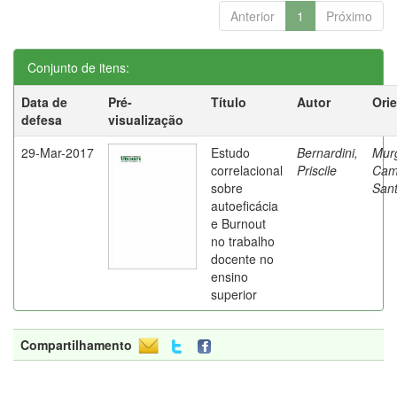
Anterior
1
Próximo
Conjunto de itens:
Data de
Pré-
Título
Autor
Ori
defesa
visualização
29-Mar-2017
Estudo
Bernardini,
Mur
correlacional
Priscile
Cam
sobre
Sant
autoeficácia
e Burnout
no trabalho
docente no
ensino
superior
Compartilhamento