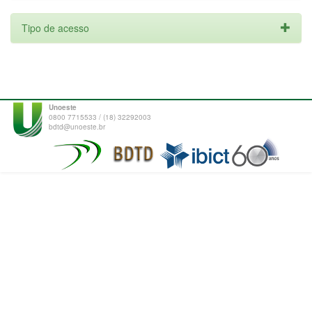
Tipo de acesso
Unoeste
0800 7715533 / (18) 32292003
bdtd@unoeste.br