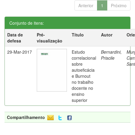
Anterior
1
Próximo
Conjunto de itens:
Data de
Pré-
Título
Autor
Ori
defesa
visualização
29-Mar-2017
Estudo
Bernardini,
Mur
correlacional
Priscile
Cam
sobre
Sant
autoeficácia
e Burnout
no trabalho
docente no
ensino
superior
Compartilhamento