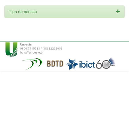
Tipo de acesso
Unoeste
0800 7715533 / (18) 32292003
bdtd@unoeste.br