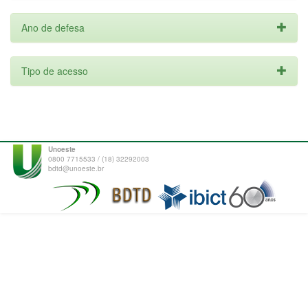
Ano de defesa
Tipo de acesso
Unoeste
0800 7715533 / (18) 32292003
bdtd@unoeste.br