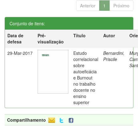
Anterior
1
Próximo
Conjunto de itens:
Data de
Pré-
Título
Autor
Ori
defesa
visualização
29-Mar-2017
Estudo
Bernardini,
Mur
correlacional
Priscile
Cam
sobre
Sant
autoeficácia
e Burnout
no trabalho
docente no
ensino
superior
Compartilhamento