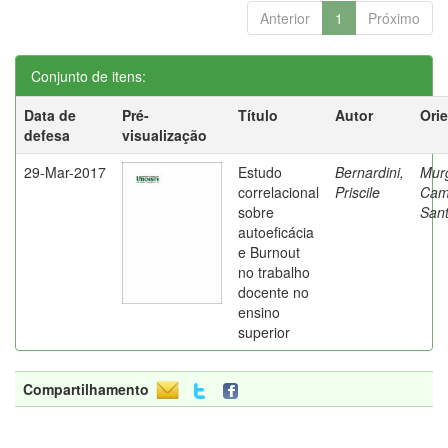
Anterior
1
Próximo
Conjunto de itens:
Data de
Pré-
Título
Autor
Ori
defesa
visualização
29-Mar-2017
Estudo
Bernardini,
Mur
correlacional
Priscile
Cam
sobre
Sant
autoeficácia
e Burnout
no trabalho
docente no
ensino
superior
Compartilhamento