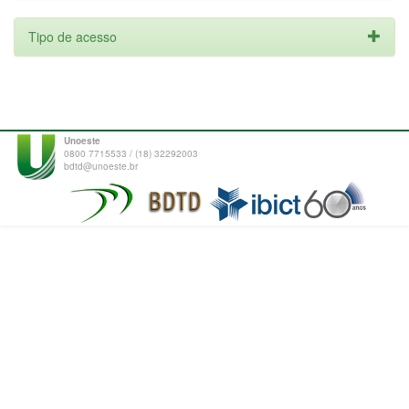
Tipo de acesso
Unoeste
0800 7715533 / (18) 32292003
bdtd@unoeste.br