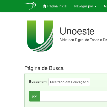
Página inicial
Navegar por
A
Skip
navigation
Unoeste
Biblioteca Digital de Teses e D
Página de Busca
Buscar em:
por