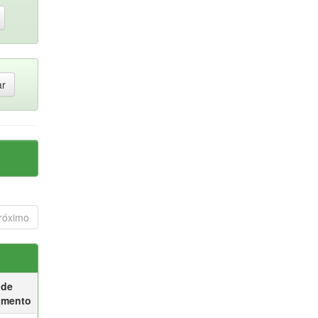
róximo
 de
umento