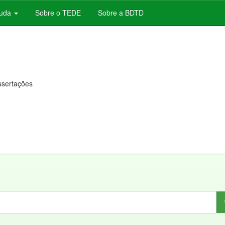
juda
Sobre o TEDE
Sobre a BDTD
issertações