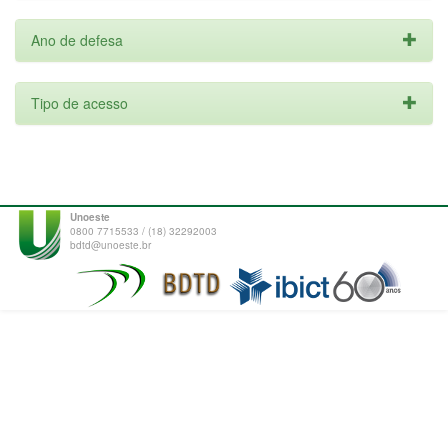
Ano de defesa
Tipo de acesso
Unoeste
0800 7715533 / (18) 32292003
bdtd@unoeste.br