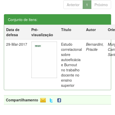
Anterior
1
Próximo
Conjunto de itens:
Data de
Pré-
Título
Autor
Ori
defesa
visualização
29-Mar-2017
Estudo
Bernardini,
Mur
correlacional
Priscile
Cam
sobre
Sant
autoeficácia
e Burnout
no trabalho
docente no
ensino
superior
Compartilhamento