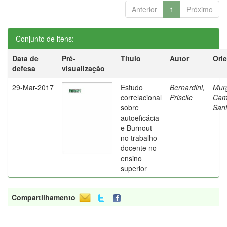
Anterior
1
Próximo
Conjunto de itens:
Data de
Pré-
Título
Autor
Ori
defesa
visualização
29-Mar-2017
Estudo
Bernardini,
Mur
correlacional
Priscile
Cam
sobre
Sant
autoeficácia
e Burnout
no trabalho
docente no
ensino
superior
Compartilhamento