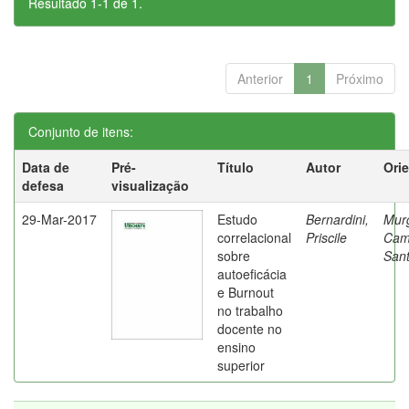
Resultado 1-1 de 1.
Anterior
1
Próximo
Conjunto de itens:
Data de
Pré-
Título
Autor
Ori
defesa
visualização
29-Mar-2017
Estudo
Bernardini,
Mur
correlacional
Priscile
Cam
sobre
Sant
autoeficácia
e Burnout
no trabalho
docente no
ensino
superior