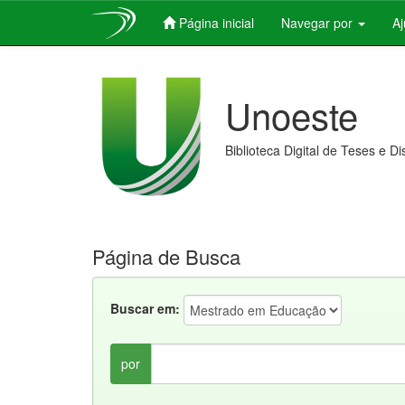
Página inicial
Navegar por
A
Skip
navigation
Unoeste
Biblioteca Digital de Teses e D
Página de Busca
Buscar em:
por