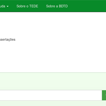
juda
Sobre o TEDE
Sobre a BDTD
issertações