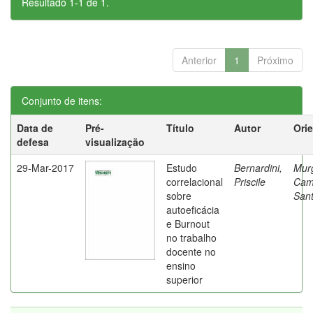
Resultado 1-1 de 1.
Anterior
1
Próximo
Conjunto de itens:
Data de
Pré-
Título
Autor
Ori
defesa
visualização
29-Mar-2017
Estudo
Bernardini,
Mur
correlacional
Priscile
Cam
sobre
Sant
autoeficácia
e Burnout
no trabalho
docente no
ensino
superior