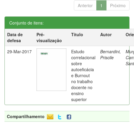
Anterior
1
Próximo
Conjunto de itens:
Data de
Pré-
Título
Autor
Ori
defesa
visualização
29-Mar-2017
Estudo
Bernardini,
Mur
correlacional
Priscile
Cam
sobre
Sant
autoeficácia
e Burnout
no trabalho
docente no
ensino
superior
Compartilhamento