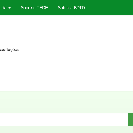
juda
Sobre o TEDE
Sobre a BDTD
issertações