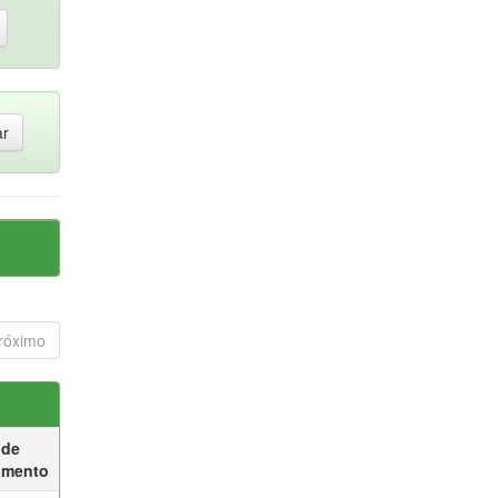
róximo
 de
umento