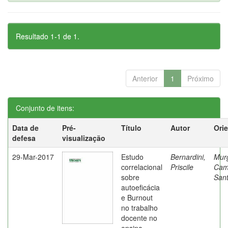
Resultado 1-1 de 1.
Anterior
1
Próximo
Conjunto de itens:
Data de
Pré-
Título
Autor
Ori
defesa
visualização
29-Mar-2017
Estudo
Bernardini,
Mur
correlacional
Priscile
Cam
sobre
Sant
autoeficácia
e Burnout
no trabalho
docente no