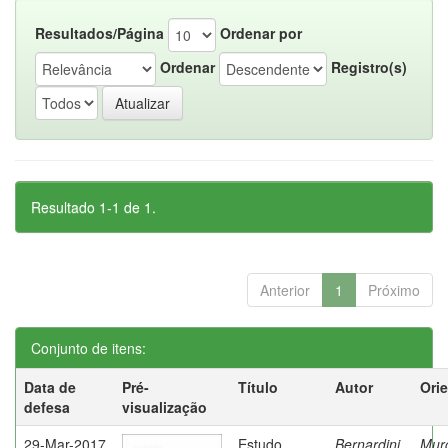
Resultados/Página
Ordenar por
Ordenar
Registro(s)
Resultado 1-1 de 1.
Anterior
1
Próximo
Conjunto de itens:
Data de
Pré-
Título
Autor
Ori
defesa
visualização
29-Mar-2017
Estudo
Bernardini,
Mur