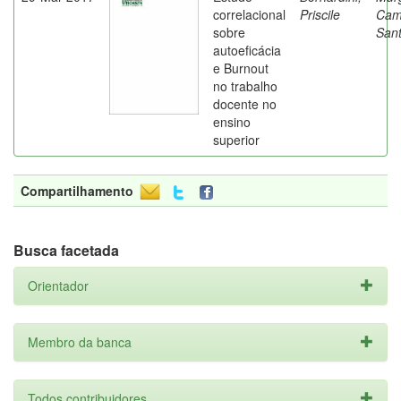
correlacional
Priscile
Cam
sobre
Sant
autoeficácia
e Burnout
no trabalho
docente no
ensino
superior
Compartilhamento
Busca facetada
Orientador
Membro da banca
Todos contribuidores