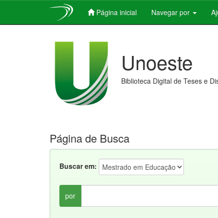
Página inicial
Navegar por
A
Skip
navigation
Unoeste
Biblioteca Digital de Teses e D
Página de Busca
Buscar em:
por