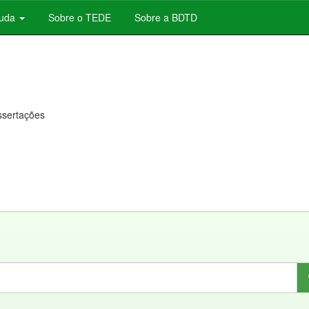
juda
Sobre o TEDE
Sobre a BDTD
issertações