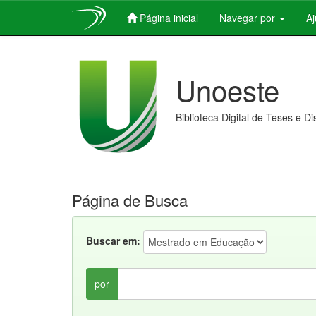
Página inicial
Navegar por
A
Skip
navigation
Unoeste
Biblioteca Digital de Teses e D
Página de Busca
Buscar em:
por