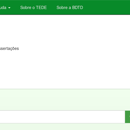
juda
Sobre o TEDE
Sobre a BDTD
issertações