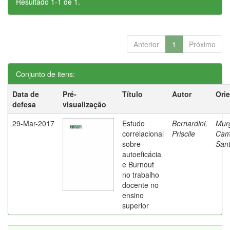
Resultado 1-1 de 1.
Anterior
1
Próximo
Conjunto de itens:
Data de
Pré-
Título
Autor
Ori
defesa
visualização
29-Mar-2017
Estudo
Bernardini,
Mur
correlacional
Priscile
Cam
sobre
Sant
autoeficácia
e Burnout
no trabalho
docente no
ensino
superior