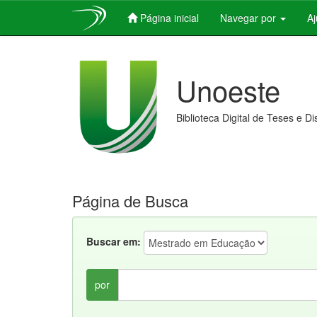
Página inicial
Navegar por
A
Skip
navigation
Unoeste
Biblioteca Digital de Teses e D
Página de Busca
Buscar em:
por