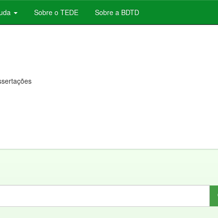
juda
Sobre o TEDE
Sobre a BDTD
issertações