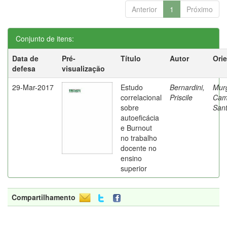
Anterior
1
Próximo
Conjunto de itens:
Data de
Pré-
Título
Autor
Ori
defesa
visualização
29-Mar-2017
Estudo
Bernardini,
Mur
correlacional
Priscile
Cam
sobre
Sant
autoeficácia
e Burnout
no trabalho
docente no
ensino
superior
Compartilhamento